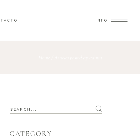
NTACTO
INFO
Home
/
Articles posted by admin
Search
for:
CATEGORY