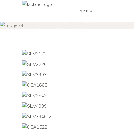
MENU
CHARLINE & DANIEL
Home
/
Interior
/
Charline & Daniel