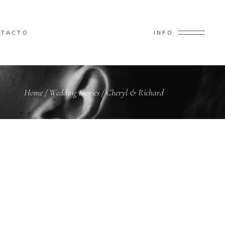
NTACTO
INFO
Home
/
Wedding Stories
/
Cheryl & Richard