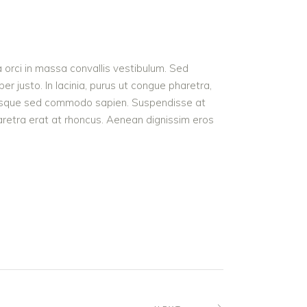
a orci in massa convallis vestibulum. Sed
r justo. In lacinia, purus ut congue pharetra,
t. Quisque sed commodo sapien. Suspendisse at
haretra erat at rhoncus. Aenean dignissim eros