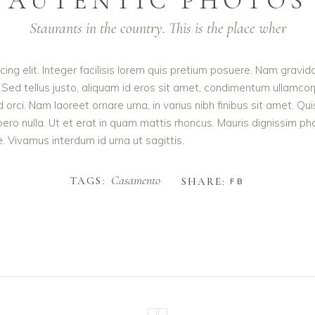
AUTENTIC PHOTOS
Staurants in the country. This is the place wher
ing elit. Integer facilisis lorem quis pretium posuere. Nam gravid
 Sed tellus justo, aliquam id eros sit amet, condimentum ullamcorpe
e id orci. Nam laoreet ornare urna, in varius nibh finibus sit ame
ibero nulla. Ut et erat in quam mattis rhoncus. Mauris dignissim p
te. Vivamus interdum id urna ut sagittis.
Casamento
TAGS:
SHARE:
FB