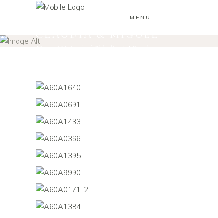
MENU
CLÁUDIA & MIGUEL
Home
/
Noivado
/
Cláudia & Miguel