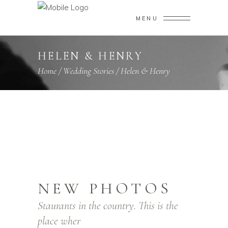
MENU
HELEN & HENRY
Home
/
Wedding Stories
/
Helen & Henry
NEW PHOTOS
Staurants in the country. This is the
place wher