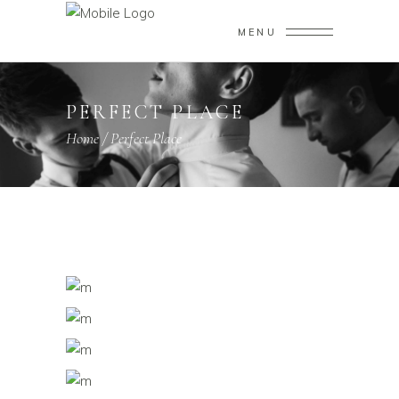
MENU
PERFECT PLACE
Home
/
Perfect Place