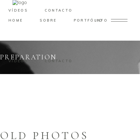
VÍDEOS
CONTACTO
HOME
SOBRE
PORTFÓLIO
INFO
PREPARATION
VÍDEOS
CONTACTO
OLD PHOTOS