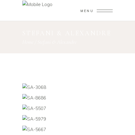
MENU
STEFANI & ALEXANDRE
Home
/
Stefani & Alexandre