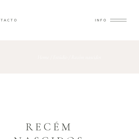
NTACTO
INFO
Home
/
Estúdio
/
Recém nascidos
RECÉM