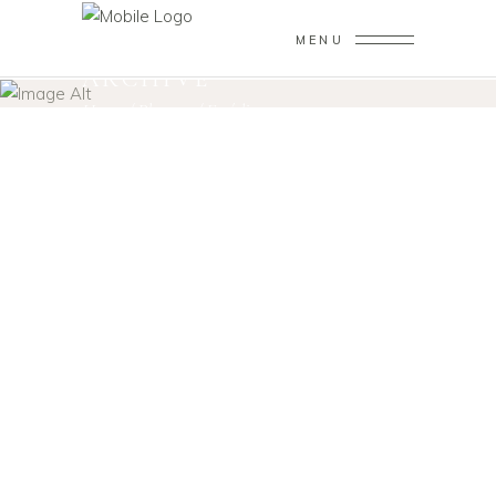
MENU
ARCHIVE
Home
/
Planner
/
Estúdio