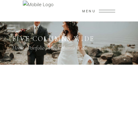
MENU
FIVE COLUMNS WIDE
Home
/
Portfolio
/
Five Columns Wide