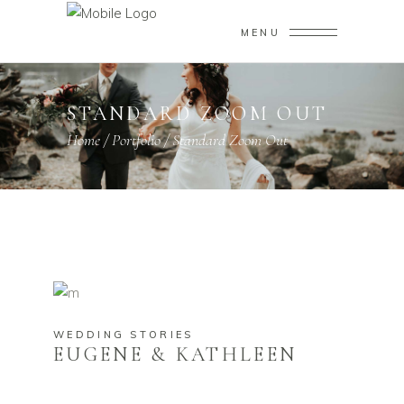
MENU
STANDARD ZOOM OUT
Home
/
Portfolio
/
Standard Zoom Out
WEDDING STORIES
EUGENE & KATHLEEN